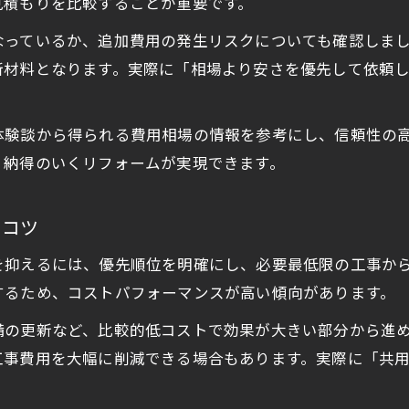
見積もりを比較することが重要です。
アパートリフォーム補助金の最新情報を知る
なっているか、追加費用の発生リスクについても確認しま
リフォーム費用削減に役立つ補助金の選び方
断材料となります。実際に「相場より安さを優先して依頼
フルリフォーム時に利用できる主な補助制度
築古アパート向けリフォーム補助金の活用法
体験談から得られる費用相場の情報を参考にし、信頼性の
先進的窓リノベ事業のリフォームメリット
、納得のいくリフォームが実現できます。
自分でできるアパートリフォームの工夫
賃貸リフォームを自分で行う際の注意点
るコツ
DIYで実践できるアパートリフォーム例
を抑えるには、優先順位を明確にし、必要最低限の工事か
自分でリフォーム可能な範囲の見極め方
するため、コストパフォーマンスが高い傾向があります。
費用を抑えるための簡単リフォーム術
の更新など、比較的低コストで効果が大きい部分から進め
失敗しやすい自力リフォームの落とし穴
工事費用を大幅に削減できる場合もあります。実際に「共
フルリフォーム費用相場と失敗しない選び方
。