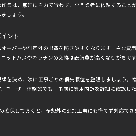
アパートフルリフォーム費用の実態を解説
な作業は、無理に自力で行わず、専門業者に依頼すること
フルリフォームの費用相場と内訳のポイント
しましょう。
賃貸物件でフルリフォームする際の注意点
フルリフォーム費用を抑える業者選びのコツ
ポイント
一部屋から始めるフルリフォームのメリット
算オーバーや想定外の出費を防ぎやすくなります。主な費
空室対策に効果的な改修ポイントまとめ
ユニットバスやキッチンの交換は設備費が高くなりがちで
リフォームで空室対策する際の優先順位
賃貸リフォーム費用を抑えた魅力的な改修例
限額を決め、次に工事ごとの優先順位を整理しましょう。
お問い合わせはこちら
お問い合わせはこちら
入居者に選ばれるアパートリフォームの要素
す。ユーザー体験談でも「事前に費用内訳を詳細に確認し
リフォーム済み物件の集客力アップ方法
空室対策に効く築古アパートリフォーム術
じめ確保しておくと、予想外の追加工事にも慌てず対応でき