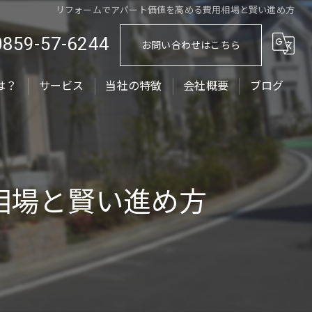
リフォームでアパート価値を高める費用相場と賢い進め方
0859-57-6244
お問い合わせはこちら
は？
サービス
当社の特徴
会社概要
ブログ
ローラーストーン
コラム
外構工事
相場と賢い進め方
エクステリア
外壁塗装
屋根塗装