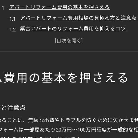
アパートリフォーム費用の基本を押さえる
アパートリフォーム費用相場の見極め方と注意点
築古アパートのリフォーム費用を抑えるコツ
リフォーム費用内訳と予算の立て方のポイント
リフォーム補助金を活用した費用節約術
アパート一部屋リフォーム費用の目安と選択肢
賃貸物件の価値を高める改修術とは
ム費用の基本を押さえる
リフォームで賃貸アパートの魅力を引き出す方法
空室対策に有効なリフォームポイントを解説
リフォーム済み賃貸物件の注意点と対応策
方と注意点
築古アパートの資産価値を上げるリフォーム戦略
めることは、無駄な出費やトラブルを防ぐために欠かせま
入居者がリフォームして欲しい場所の傾向
リフォームは一部屋あたり20万円～100万円程度が一般的
補助金活用で賢く進めるリフォーム計画