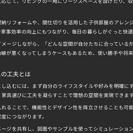
に応じて、リビングの一角にワークスペースを設けたり、
家族のための住まい改造アイデア集
家族の笑顔を生むリフォームアイデア実例
収納リフォームや、間仕切りを活用した子供部屋のアレン
暮らしやすさを追求したリフォーム提案集
や家事効率の向上にもつながり、毎日の暮らしがぐっと快適
リフォームで叶える家族の快適住空間
イメージしながら、「どんな空間が自分たちに合っている
家族の希望を反映したリフォーム実践法
動線が悪くなってしまうケースもあるため、使い勝手や将
リフォームによる家族目線の間取り工夫
今注目のリフォーム実例と成功ポイント
ムの工夫とは
話題のリフォーム実例で得るインスピレーション
とし込むには、まず自分のライフスタイルや好みを明確に
成功事例から学ぶリフォームのコツと工夫
、家具選びに工夫を凝らすことで理想の空間を実現できま
リフォーム実践者が語る成功のポイント
入れることで、機能性とデザイン性を両立させることも可
最新リフォーム実例で暮らしを変える方法
足度につながります。
失敗しないためのリフォーム実例チェック
メージを共有し、図面やサンプルを使ってシミュレーショ
住まいを彩るリフォームの最新インスピレーション