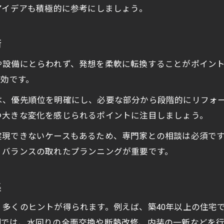
アイデアも積極的に参考にしましょう。
今注目のリフォームインスピレーション特集
最新トレンドを取り入れたリフォーム提案集
術
インスピレーションで選ぶリフォーム素材や設備
や設備にとらわれず、発想を柔軟に転換することがポイン
住まいを一新するリフォームデザインの工夫
有効です。
リフォームを彩るインスピレーションの具体例
は、優先順位を明確にし、必要な部分から段階的にリフォ
快適さを追求した住まいリフォーム攻略法
つ大きな変化を感じられるポイントに注目しましょう。
リフォームで実現する快適住まいの秘策
実現できないケースもあるため、専門家との相談は必須で
お問い合わせはこちら
お問い合わせはこちら
快適性とインスピレーションを両立する方法
、バランスの取れたプランニングが重要です。
リフォームで暮らしをより快適にする工夫
快適さを叶えるリフォームの進め方ガイド
集
リフォーム成功のための快適性チェックポイント
多くのヒントが得られます。例えば、築40年以上の住宅
例では、水回りの全面交換や断熱改修、内装の一新などを