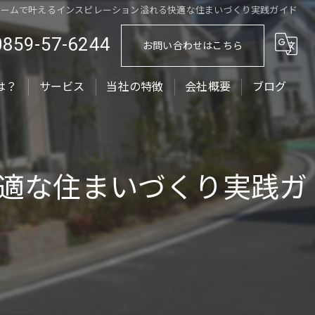
ォームで叶えるインスピレーション溢れる快適な住まいづくり実践ガイド
0859-57-6244
お問い合わせはこちら
は？
サービス
当社の特徴
会社概要
ブログ
ローラーストーン
コラム
外構工事
適な住まいづくり実践ガ
エクステリア
外壁塗装
屋根塗装