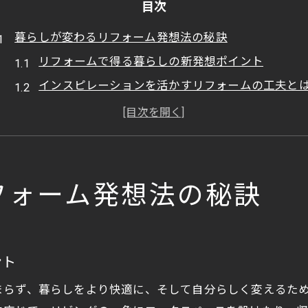
目次
暮らしが変わるリフォーム発想法の秘訣
リフォームで得る暮らしの新発想ポイント
インスピレーションを活かすリフォームの工夫と
理想を形にするリフォームの発想転換術
実例から学ぶリフォーム発想のヒント集
暮らしを豊かにするリフォームの思考法
水回り刷新で叶える快適リフォーム体験
フォーム発想法の秘訣
リフォームで水回りを快適空間に変える方法
インスピレーションが光る水回りリフォーム術
家事効率が上がる水回りリフォームの秘訣
ント
最新トレンドを押さえた水回りリフォーム実践法
まらず、暮らしをより快適に、そして自分らしく変えるた
使い勝手を重視したリフォーム水回りの選び方