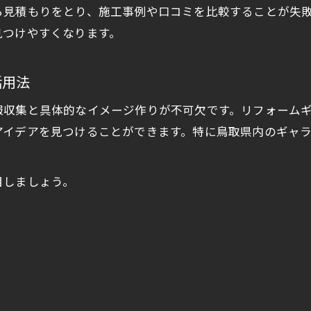
リフォーム会社の比較で外せない要素とは
ら見積もりをとり、施工事例や口コミを比較することが失
鳥取県で信頼度の高い業者の選び方
見つけやすくなります。
工務店ランキングを活用した比較方法
リフォーム費用と仕上がりのバランスを重視
活用法
口コミやアフターサポートの重要性を解説
報収集と具体的なイメージ作りが不可欠です。リフォーム
ワンランク上のリフォーム成功への近道
アイデアを見つけることができます。特に鳥取県内のギャ
リフォームギャラリーを最大限活用する秘訣
鳥取県で理想の住まいを叶えるコツ
目しましょう。
お問い合わせはこちら
お問い合わせはこちら
プロが教えるリフォーム成功のチェックポイント
会社比較と事例確認で納得のリフォーム実現
助成金制度を賢く使ったリフォーム事例集