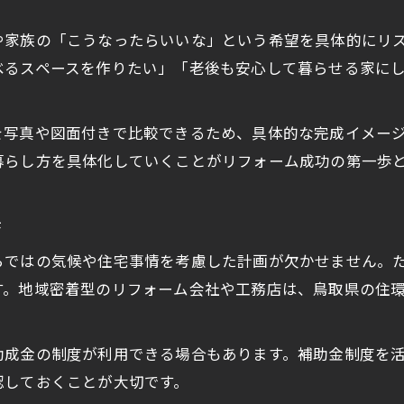
。
地元工務店とリフォーム会社の違いを比較
や家族の「こうなったらいいな」という希望を具体的にリ
口コミや評価でわかる信頼性の見抜き方
べるスペースを作りたい」「老後も安心して暮らせる家に
鳥取市のリフォーム業者を選ぶ際のポイント
リフォーム会社を比較する実践的な基準
を写真や図面付きで比較できるため、具体的な完成イメー
助成金利用でお得にリフォームを進める方法
暮らし方を具体化していくことがリフォーム成功の第一歩
事例を見て納得できる会社選びのコツ
豊富なリフォーム事例が信頼の証になる理由
歩
ギャラリーで比較するリフォーム会社の強み
らではの気候や住宅事情を考慮した計画が欠かせません。
完成事例から学ぶ依頼先選びの視点とは
す。地域密着型のリフォーム会社や工務店は、鳥取県の住
住まいの目的別リフォーム事例の探し方
リフォーム鳥取の施工実績をチェックしよう
助成金の制度が利用できる場合もあります。補助金制度を
安心して任せるための比較検討ポイント
認しておくことが大切です。