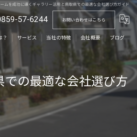
ォームを成功に導くギャラリー活用と鳥取県での最適な会社選び方ガイド
0859-57-6244
お問い合わせはこちら
は？
サービス
当社の特徴
会社概要
ブログ
ローラーストーン
コラム
外構工事
県での最適な会社選び方
エクステリア
外壁塗装
屋根塗装