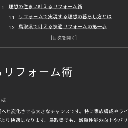
理想の住まい叶えるリフォーム術
リフォームで実現する理想の暮らし方とは
鳥取県で叶える快適リフォームの第一歩
リフォーム成功の秘訣とギャラリーの活用法
自分に合うリフォーム会社選びの基準
工務店ランキングが参考になる理由を解説
ギャラリー活用で広がるリフォーム選択肢
るリフォーム術
リフォームギャラリーで事例を見るメリット
鳥取県のリフォームギャラリー活用術とは
ギャラリーから読み解く最新施工傾向
とは
理想を叶えるリフォームプランの見つけ方
間へと変化させる大きなチャンスです。特に家族構成やラ
施工事例で比較する会社選びのコツ
がより快適になります。鳥取県でも、断熱性能の向上やバ
鳥取県で信頼できるリフォームの探し方