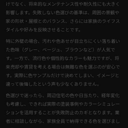
外壁塗装の見積もり比較で失敗を防ぐコツ
けでなく、将来的なメンテナンス性や耐久性にも大きく
耐久性を考えたリフォームのペイント選定
影響します。失敗しない色選びの基準は、周囲の景観や
法
家の形状・屋根とのバランス、さらには家族のライフス
外壁リフォームで後悔しないための費用感
タイルや好みを反映させることです。
覚
特に外壁の場合、汚れや色あせが目立ちにくい落ち着い
ペイント種類の違いと比較で知る賢い選択法
た色味（グレー、ベージュ、ブラウンなど）が人気で
リフォームに最適なペイント種類と特徴解
す。一方で、流行色や個性的なカラーも魅力ですが、将
説
来売却や賃貸を考える場合は無難な色を選ぶのが安心で
水性ウッドリフォームペイントの利点を比
す。実際に色サンプルだけで決めてしまい、イメージと
較
違って後悔したという声も少なくありません。
アサヒペン系リフォーム塗料の選び方ポイ
色選びで迷ったら、周辺住宅の色や日当たり、経年変化
ント
も考慮し、できれば実際の塗装事例やカラーシミュレー
ウレタン塗料とニスの違いをリフォーム視
ションを活用することが失敗防止のカギとなります。業
点で整理
者に相談しながら、家族全員で納得できる色を選びまし