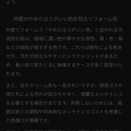
ょう。
リフォームで選ぶべき塗装素材の見極め方
木部の水性リフォームペイント活用術を解説
外壁のやめたほうがいい色を知るリフォーム術
古くなった木部のリフォームペイント活用
外壁リフォームで「やめたほうがいい色」と言われる代
法
表的な例は、極端に濃い色や鮮やかな原色、黒・赤・紫
水性ウッドリフォームペイントの実践術
などの個性が強すぎる色です。これらは経年による色あ
アサヒペン水性塗料で手軽に木部リフォー
せや、汚れが目立ちやすいというデメリットがあるた
ム
め、長い目で見たときに後悔するケースが多く見受けら
木部リフォームで費用を抑える塗装テクニ
れます。
ック
また、白やクリーム系も一見きれいですが、排気ガスや
リフォームに適した水性ウレタン塗料活用
雨だれによる汚れが目立ちやすく、頻繁なメンテナンス
例
を必要とする場合があります。失敗しないためには、周
カバー工法と塗装の違いを比較で整理しよう
囲の家との調和や将来的なメンテナンスコストも考慮し
リフォームで選ぶカバー工法と塗装の基礎
た色選びが重要です。
知識