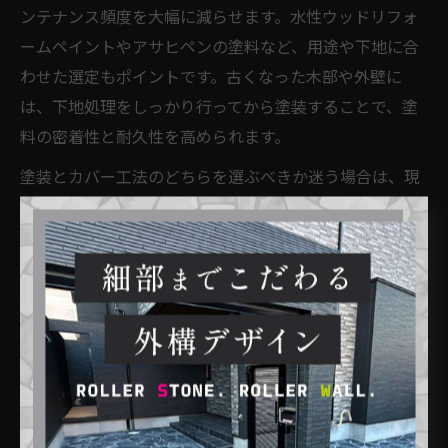
ンテナンス頻度を大幅に減らせます。水性ウッドリフォ
ームペイントやアサヒペンの塗料など、用途や下地に合
わせた選定もポイントです。古くなった木部や外壁に
は、下地処理をしっかり行ってから塗装することで、塗
料の密着性と耐久性を高められます。
塗装とカバー工法のどちらを選ぶべきか迷う場合は、現
状の劣化状況や予算、将来的なメンテナンス計画を考慮
しましょう。経験者の口コミや、専門業者の現地調査を
活用することで、最適なペイント選びが可能です。
外壁リフォームで後悔しないための費用感覚
外壁リフォームで後悔しないためには、初期費用だけで
なく長期的なランニングコストも含めた費用感覚が重要
です。安価な塗料や工程の省略は、短期間での再施工や