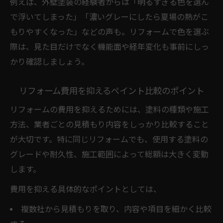
例えば、外壁塗装の経験者からは「明るすぎる色を選ん
カバー工法と塗装のリフォーム費用比較の
で浮いてしまった」「濃いグレーにしたら夏場の熱がこ
ポイント
もりやすくなった」などの声も。リフォームで色を選ぶ
耐久性から考えるリフォームの最適工法選
際は、見た目だけでなく機能面や経年変化も事前にしっ
択
かり確認しましょう。
見積もり判断で迷わないリフォーム比較術
リフォームにおける工法別メリットと注意
リフォーム費用を抑えるペイント比較のポイント
点
リフォームの費用を抑えるためには、塗料の種類や施工
費用を抑えるリフォーム塗料の選び方まとめ
方法、業者ごとの見積もり内容をしっかり比較すること
リフォーム費用を抑える塗料選びのコツ
が大切です。特に同じリフォームでも、使用する塗料の
塗装とカバー工法の費用差を比較して整理
グレードや耐久性、施工範囲によって総額は大きく変動
します。
長期的に得するリフォームペイント選択法
見積もり比較で失敗しないリフォーム術
費用を抑える具体的なポイントとしては、
リフォームで賢く塗料を選ぶチェックポイ
複数社から見積もりを取り、内容や項目を細かく比較
ント