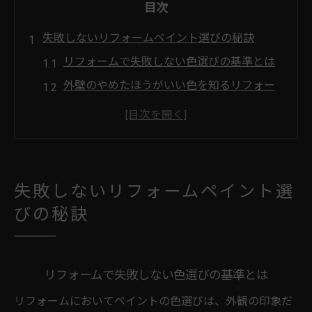
目次
失敗しないリフォームペイント選びの秘訣
リフォームで失敗しない色選びの基準とは
外壁のやめたほうがいい色を知るリフォー
ム術
リフォーム費用を抑えるペイント比較のポ
イント
耐久性重視のリフォームペイント選択方法
失敗しないリフォームペイント選
見積もり判断に役立つリフォーム塗料知識
びの秘訣
外壁塗装で後悔しないリフォームのポイント
外壁リフォームで選んではいけない色の傾
向
リフォームで失敗しない色選びの基準とは
リフォーム時に塗装費用を賢く抑える方法
リフォームにおいてペイントの色選びは、外観の印象だ