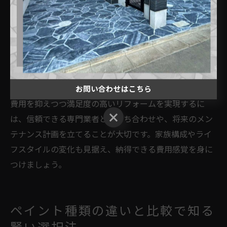
追加費用の発生につながるリスクがあります。
成功しているリフォーム事例では、耐久性の高い塗料や
補助金制度の活用、複数業者の見積もり比較を行い、総
合的なコストパフォーマンスを重視しています。実際の
ユーザーからも「初期費用は高めでも、長い目で見てお
得だった」という声が多く聞かれます。
お問い合わせはこちら
費用を抑えつつ満足度の高いリフォームを実現するに
お問い合わせはこちら
は、信頼できる専門業者との打ち合わせや、将来のメン
テナンス計画を立てることが大切です。家族構成やライ
フスタイルの変化も見据え、納得できる費用感覚を身に
つけましょう。
ペイント種類の違いと比較で知る