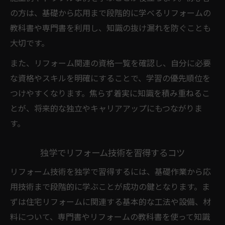
方
の方は、基礎から応用まで段階的に学べるリフォームの
リフォーム資格一覧で将来の選択肢を広げ
教科書や専門書を利用し、知識の抜け漏れを防ぐことも
る
大切です。
リフォーム提案士試験日と対策のポイント
また、リフォーム関連の資格一覧を確認し、自分に必要
独立に必要なリフォーム資格の実情を解説
な資格やスキルを明確にすることで、学習の優先順位を
建築士や施工管理資格取得へのリフォーム
つけやすくなります。焦らず着実に知識を積み重ねるこ
勉強
とが、将来的な独立やキャリアアップにもつながりま
リフォーム勉強会や本を活用するコツ
す。
リフォーム勉強会で実践力を身につける方
独学でリフォーム技術を習得するコツ
法
リフォーム技術を独学で習得するには、基礎作業から応
おすすめのリフォーム勉強本と選び方の基
用技術まで段階的に学ぶことが成功の鍵となります。ま
準
ずは住宅リフォームに関連する基本的な工法や設備、材
リフォーム勉強を継続するモチベ維持術
料について、専門書やリフォームの教科書を使って知識
現場で役立つリフォーム本の活用法を伝授