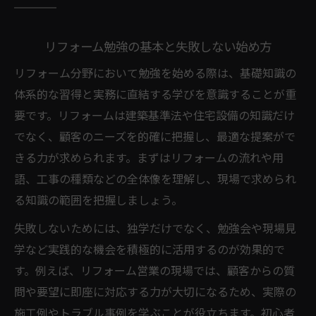
リフォーム勉強で高めるコミュ力と提案力
リフォーム勉強の基本と失敗しない始め方
リフォーム現場で重視される対応力の磨き
方
リフォーム分野において勉強を始める際は、基礎知識の
粘り強さが活きるリフォーム営業の舞台裏
体系的な習得と実務に直結する学びを意識することが重
要です。リフォームは建築基準法や住宅設備の知識だけ
500万円で叶う現実的なリフォーム内容を解説
でなく、顧客のニーズを的確に把握し、最適な提案がで
リフォームで500万円予算の活用法を検証
きる力が求められます。まずはリフォームの流れや用
費用対効果で選ぶリフォーム工事の優先順
語、工事の種類などの全体像を理解し、現場で求められ
位
る知識の範囲を把握しましょう。
500万円で内装や水回りを最適にリフォーム
失敗しないためには、独学だけでなく、勉強会や現場見
見た目改善と機能更新のバランスを考える
学など実践的な機会を積極的に活用するのが効果的で
できない工事の線引きとリフォーム勉強法
す。例えば、リフォーム営業の現場では、顧客からの質
資格取得ルートを知ってリフォーム力を高める
問や要望に即座に対応する力が大切になるため、実際の
リフォーム勉強と資格取得の効率的な進め
施工例やトラブル事例を学ぶことが役立ちます。初心者