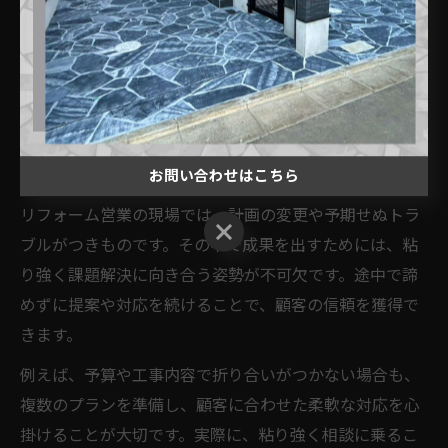
加えて、顧客への説明や報告を怠らず、進捗や問題点を
逐一伝えることで、信頼関係を築くことができます。現
場での対応力は、経験と知識の積み重ねによって着実に
向上します。
お問い合わせはこちら
粘り強さが活きるリフォーム営業の舞台裏
リフォーム営業の現場では、計画の変更や予期せぬトラ
お問い合わせはこちら
ブルがつきものです。その中で成果を出すためには、粘
り強く課題解決に向き合う姿勢が不可欠です。途中で諦
めずに提案や対応を続けることで、顧客の信頼を獲得で
きます。
例えば、予算や工事内容で折り合いがつかない場合も、
複数のプランを準備し、顧客に合わせた柔軟な対応を心
掛けることが大切です。実際に、粘り強く相談に乗るこ