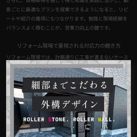
さらに、資格取得を通じて得た知識を実践に活かし、顧
客ごとに最適なプランを提案できるようになると、リピ
ートや紹介の獲得にもつながります。勉強と現場経験を
バランスよく積むことが、営業力向上の鍵です。
リフォーム現場で重視される対応力の磨き方
リフォーム現場では、計画通りに工事が進まないケース
も少なくありません。そのため、トラブル発生時に迅速
かつ的確に対応できる力が求められます。現場対応力
は、顧客満足度を大きく左右する要素の一つです。
対応力を磨くには、まず現場での経験を積むことが重要
です。例えば、現場同行やOJTを通じて、先輩の対応方
法を観察し、自分なりに実践してみることが効果的で
す。また、資格取得や技術講習を受講し、基礎知識をし
っかり身につけることも重要です。