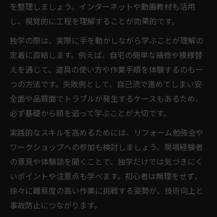
を整理しましょう。インターネットや動画教材も活用
リフォーム技術習得に効く勉強会の活用法
し、視覚的に工程を理解することが効果的です。
独立を見据えたリフォーム勉強法のポイント
独学の際は、実際に手を動かしながら学ぶことが理解の
リフォーム独立に必要な勉強法と資格の選
定着に直結します。例えば、自宅の簡単な補修や模様替
び方
えを通じて、道具の使い方や作業手順を体験するのも一
独立開業へ向けたリフォーム知識の積み上
つの方法です。失敗例として、自己流で進めてしまい安
げ方
全面や品質面でトラブルが発生するケースもあるため、
許可が不要なリフォーム工事の判断基準と
必ず基礎から順を追って学ぶことが大切です。
は
実践的なスキルを高めるためには、リフォーム勉強会や
リフォーム独立で押さえておきたい営業戦
ワークショップへの参加も検討しましょう。現場経験者
略
の意見や体験談を聞くことで、独学だけでは気づきにく
キャリア設計に役立つリフォーム勉強法の
いポイントや注意点も学べます。初心者は無理をせず、
実際
徐々に難易度の高い作業に挑戦する姿勢が、技術向上と
事故防止につながります。