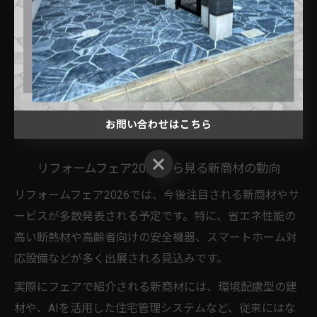
や安全性を実感できるようになりました。
イベント参加時は、気になる製品や施工方法の実演を積
極的に見学し、専門スタッフへの質問も行いましょう。
新技術は施工実績やアフターサポートも重要な判断材料
となるため、情報収集を怠らないことが成功へのポイン
お問い合わせはこちら
トです。
お問い合わせはこちら
リフォームフェア2026から見る新商材の動向
リフォームフェア2026では、今後注目される新商材やサ
ービスが多数発表される予定です。特に、省エネ性能の
高い断熱材や高齢者向けの安全機器、スマートホーム対
応設備などが多く出展される見込みです。
実際にフェアで紹介される新商材には、環境配慮型の建
材や、AIを活用した住宅管理システムなど、従来にはな