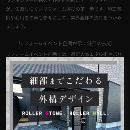
ランキングや話題の分野を定期的にチェックすること
が、失敗しにくいリフォーム選びの第一歩です。施工事
例や利用者の声も参考にして、業界全体の流れをつかみ
ましょう。
リフォームイベント企画が示す注目の技術
リフォームイベント企画では、最新の省エネ技術やバリ
アフリー製品、IoT住宅設備などが続々と発表されていま
す。業界関係者や一般消費者向けに、実際に製品を体感
できる展示やセミナーも開催され、技術の進化を肌で感
じることができます。
たとえば、断熱性能を可視化するデモンストレーション
や、スマートホーム機器の操作体験コーナーなど、最新
技術を実際に試せる機会が増えています。これにより、
従来のリフォーム工事では得られなかった新たな快適性