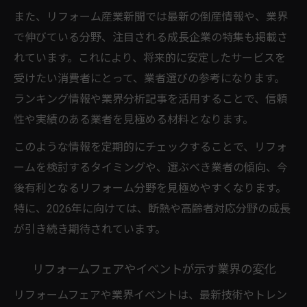
リフォームイベントで業者比較を深めよう
また、リフォーム産業新聞では最新の倒産情報や、業界
で伸びている分野、注目される成長企業の特集も掲載さ
リフォームフェア2026が選び方を変える理
れています。これにより、将来的に安定したサービスを
由
受けたい消費者にとって、業者選びの参考になります。
リフォーム判断に役立つ動向と未来予測
ランキング情報や業界分析記事を活用することで、信頼
リフォーム業界の未来予測と判断ポイント
性や実績のある業者を見極める材料となります。
リフォームフェアやイベントで得る最新知
このような情報を定期的にチェックすることで、リフォ
見
ームを検討するタイミングや、選ぶべき業者の傾向、今
リフォーム業界きつい時代の賢い選択基準
後有利となるリフォーム分野を見極めやすくなります。
ランキング情報を活かした判断方法とは
特に、2026年に向けては、断熱や高齢者対応分野の成長
リフォーム産業新聞で見る今後の市場動向
が引き続き期待されています。
リフォームフェアやイベントが示す業界の変化
リフォームフェアや業界イベントは、最新技術やトレン