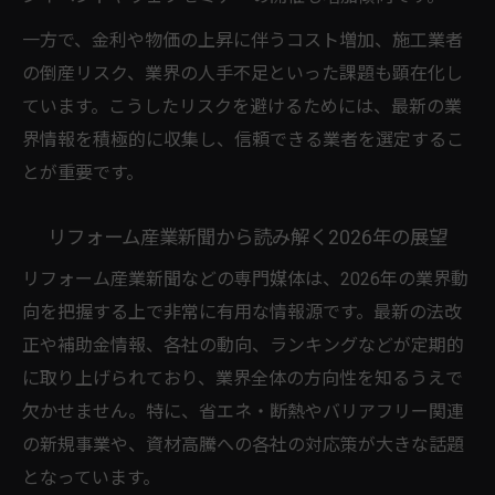
業界動向を見極めて有利なリフォームを実
現
一方で、金利や物価の上昇に伴うコスト増加、施工業者
の倒産リスク、業界の人手不足といった課題も顕在化し
リフォームイベントが決断力を高める理由
ています。こうしたリスクを避けるためには、最新の業
業界の動向と今後注目すべきリフォーム施策
界情報を積極的に収集し、信頼できる業者を選定するこ
リフォーム産業新聞から見る施策の変化
とが重要です。
ランキング情報が示す注目リフォーム施策
リフォーム業界の法改正や制度変更を解説
リフォーム産業新聞から読み解く2026年の展望
リフォームイベント企画が推進する新戦略
リフォーム産業新聞などの専門媒体は、2026年の業界動
リフォームフェア2026で分かる最新施策動
向を把握する上で非常に有用な情報源です。最新の法改
向
正や補助金情報、各社の動向、ランキングなどが定期的
信頼できるリフォーム選びの極意を公開
に取り上げられており、業界全体の方向性を知るうえで
リフォーム業界で信頼される選び方のコツ
欠かせません。特に、省エネ・断熱やバリアフリー関連
の新規事業や、資材高騰への各社の対応策が大きな話題
ランキングや口コミで見る業者信頼度とは
となっています。
リフォーム産業新聞の情報を賢く活用する