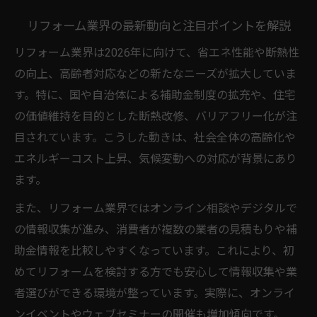
省エネと高齢者対応リフォームの成長に注
リフォーム業界の最新動向と注目ポイントを解説
目
リフォーム業界は2026年に向けて、省エネ性能や断熱性
断熱リフォームの最新情報と実例を解説
の向上、高齢者対応などの新たなニーズが拡大していま
リフォーム産業新聞で話題の分野をチェッ
す。特に、国や自治体による補助金制度の拡充や、住宅
ク
の価値維持を目的とした断熱改修、バリアフリー化が注
リフォームイベント企画が示す注目の技術
目されています。こうした動きは、社会全体の高齢化や
リフォームフェア2026から見る新商材の動
エネルギーコスト上昇、気候変動への対応が背景にあり
向
ます。
リフォームを有利に進めるための着眼点
また、リフォーム業界ではオンライン相談やデジタルで
リフォームで失敗しない判断軸を知る方法
の情報収集が進み、消費者が複数の業者の見積もりや補
ランキングや比較で見るリフォーム業者選
助金情報を比較しやすくなっています。これにより、初
び
めてリフォームを検討する方でも安心して情報収集や業
者選びができる環境が整っています。実際に、オンライ
リフォームフェアでの情報収集活用術とは
ンイベントやウェブセミナーの開催も増加傾向です。