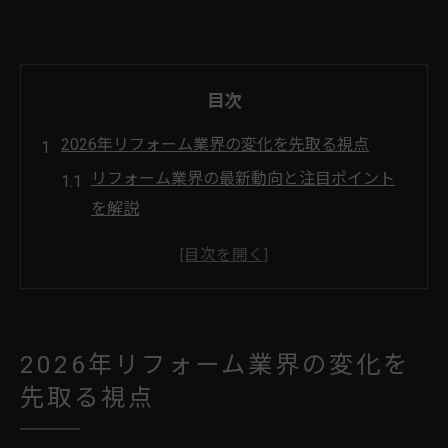
目次
2026年リフォーム業界の変化を先取る視点
リフォーム業界の最新動向と注目ポイント
を解説
リフォーム産業新聞から読み解く2026年の
展望
リフォームフェアやイベントが示す業界の
変化
2026年リフォーム業界の変化を
ランキング情報で見るリフォーム市場の今
先取る視点
リフォーム業界が直面する課題とその背景
伸びるリフォーム分野の最新情報まとめ