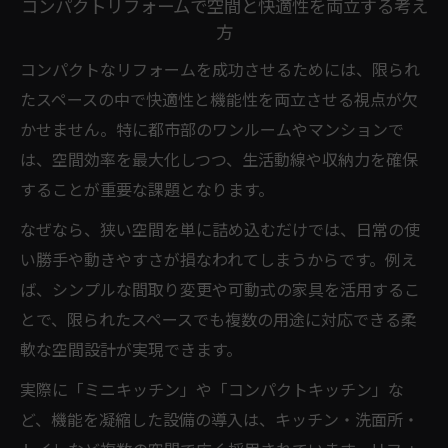
コンパクトリフォームで空間と快適性を両立する考え
ミニキッチンの増設を検討する際のポイント
方
リフォームとミニキッチン増設時の基礎知
コンパクトなリフォームを成功させるためには、限られ
識
たスペースの中で快適性と機能性を両立させる視点が欠
ミニキッチン増設に適したリフォームプラ
かせません。特に都市部のワンルームやマンションで
ンの選び方
は、空間効率を最大化しつつ、生活動線や収納力を確保
リフォームで叶えるミニキッチンの最適サ
することが重要な課題となります。
イズ比較
なぜなら、狭い空間を単に詰め込むだけでは、日常の使
ミニキッチンリフォーム費用の内訳を理解
い勝手や動きやすさが損なわれてしまうからです。例え
するコツ
ば、シンプルな間取り変更や可動式の家具を活用するこ
ミニキッチン増設時の工事条件と注意点を
とで、限られたスペースでも複数の用途に対応できる柔
解説
軟な空間設計が実現できます。
ワンルームも機能的に変えるリフォーム発想
実際に「ミニキッチン」や「コンパクトキッチン」な
ワンルーム向けリフォームで機能的な空間
ど、機能を凝縮した設備の導入は、キッチン・洗面所・
を作る