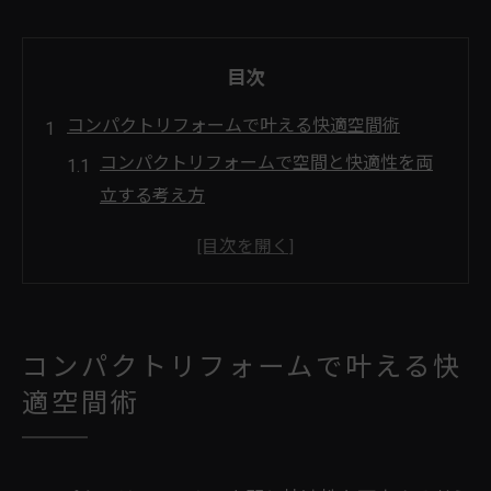
目次
コンパクトリフォームで叶える快適空間術
コンパクトリフォームで空間と快適性を両
立する考え方
リフォームによるコンパクトキッチンの有
効活用術
狭い住まいもリフォームで快適空間に変え
る方法
コンパクトリフォームで叶える快
リフォームの工夫でコンパクトな収納力を
適空間術
アップ
ミニキッチン増設と空間リフォームの最新
トレンド