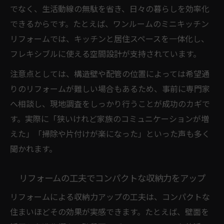
でなく、生活動線の無駄を省き、日々の暮らしを効率化
リフォームで選ぶべきおしゃれミニキッチ
できるからです。たとえば、ワンルームのミニキッチン
ンの特徴
リフォームでは、キッチンと居住スペースを一体化し、
コンパクトリフォームの工事内容と注意点
フレキシブルに使える空間設計が支持されています。
リフォーム工事内容の基本と注意点を解説
注意点としては、構造壁や配管の位置によっては希望通
ミニキッチン増設時に見落としがちな工事
りのリフォームが難しい場合もあるため、事前に専門家
内容
へ相談し、現地調査をしっかり行うことが成功のカギで
コンパクトリフォームで重要な施工条件を
す。実際に「狭いけれど家族のコミュニケーションが増
知る
えた」「掃除や片付けが楽になった」といった声も多く
リフォームのトラブルを防ぐ工事内容チェ
聞かれます。
ックリスト
ミニキッチン工事費込みの注意点と内訳の
リフォームの工夫でコンパクトな収納力をアップ
ポイント
リフォームによる収納力アップの工夫は、コンパクトな
住まいほどその効果が実感できます。たとえば、壁面を