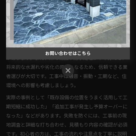
非常に重要です。特に水道・給湯・排水管の位置や電気
容量、壁や床の下地状況など、現場ごとの制約を事前に
チェックしなければなりません。マンションや集合住宅
の場合は管理規約や防火基準も確認が必要です。
注意点として、換気扇や排気ダクトの設置スペースが確
保できない場合、湿気や臭いがこもりやすくなるリスク
お問い合わせはこちら
があります。また、床の補強や防水処理が不十分だと、
将来的な水漏れや劣化の原因となるため、信頼できる業
お問い合わせはこちら
者選びが大切です。工事中は騒音・振動・工期など、住
環境への影響も考慮しましょう。
実際の事例として「既存設備の位置をうまく活用して工
期短縮に成功した」「追加工事が発生し予算オーバーに
なった」などがあります。失敗を防ぐには、工事前の現
地調査と詳細な打ち合わせ、見積もり内容の確認が必須
です。初心者の方は、工事の流れや注意点を丁寧に説明