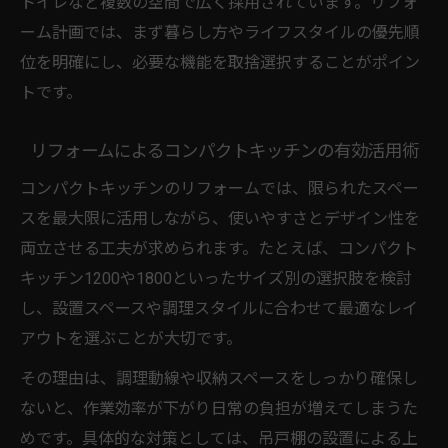
トイレなど複数の空間で広く採用されています。リフォ
リフォームで実現するワンルームミニキッ
ーム計画では、まず暮らし方やライフスタイルの優先順
チンの工夫
位を明確にし、必要な機能を取捨選択することがポイン
コンパクトキッチンリフォーム費用の抑え
トです。
方を解説
リフォームによるコンパクトキッチンの有効活用術
ワンルームリフォームでおしゃれなミニキ
ッチン配置術
コンパクトキッチンのリフォームでは、限られたスペー
リフォームで叶う省スペースと快適性のバ
スを最大限に活用しながら、使いやすさとデザイン性を
ランス
両立させる工夫が求められます。たとえば、コンパクト
キッチン1200や1800といったサイズ別の選択肢を検討
リフォームに役立つ費用比較と賢い予算管理
し、設置スペースや調理スタイルに合わせて最適なレイ
リフォーム費用の比較で賢く予算を立てる
アウトを選ぶことが大切です。
コツ
その理由は、調理動線や収納スペースをしっかり確保し
ミニキッチン工事費込みの費用相場を徹底
ないと、作業効率が下がり日常の負担が増えてしまうた
解説
めです。具体的な対策としては、吊戸棚の設置による上
リフォームで無駄な出費を防ぐ見積もりの