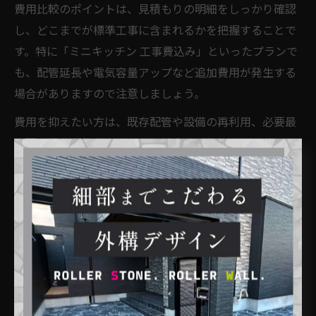
費用比較のポイントは、見積もりの明細をしっかり確認
し、どこまでが標準工事に含まれるかを把握することで
す。特に「ミニキッチン 工事費込み」といったプランで
も、配管延長や電気容量アップなど追加費用が発生する
場合がありますので注意しましょう。
費用を抑えたい方は、既存配管や設備の再利用、必要最
小限の機能選択などでコストダウンが可能です。逆に、
デザイン性や収納力、おしゃれなミニキッチンを重視す
ると費用は高くなりやすい傾向です。複数の業者から見
積もりを取り、総額だけでなく内容や保証条件も比較す
ることが納得リフォームのコツです。
ミニキッチン増設時の工事条件と注意点を解説
ミニキッチン増設リフォームの際は、工事条件の確認が