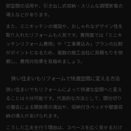
部空間の活用や、引き出し式収納・スリムな調理家電の
見方
導入などがあります。
コンパクトキッチンのリフォーム費用を比
較する方法
また、ミニキッチンの増設や、おしゃれなデザイン性を
取り入れたリフォームも人気です。費用面では「ミニキ
リフォームの工事内容と費用差を理解して
ッチンリフォーム費用」や「工事費込み」プランの比較
節約を実現
がポイントとなるため、複数の施工会社に見積もりを依
ミニキッチン選びで重視したいデザイン性
頼し、費用対効果を見極めましょう。
リフォームで実現するおしゃれなミニキッ
チン選び
狭い住まいもリフォームで快適空間に変える方法
デザイン性と機能性を両立するミニキッチ
狭い住まいでもリフォームによって快適な空間へと変え
ンリフォーム
ることは十分可能です。代表的な方法として、間仕切り
コンパクトキッチンリフォームで叶える理
の撤去による開放感の演出や、収納付きベッドや壁面収
想の空間
納の導入があげられます。
ミニキッチンリフォーム費用とデザインの
こうした工夫を行う理由は、スペースを広く見せるだけ
関係